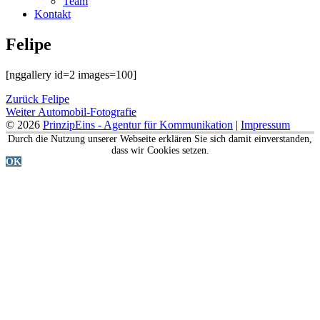
Team
Kontakt
Felipe
[nggallery id=2 images=100]
Beitragsnavigation
Vorheriger
Zurück
Felipe
Nächster
Beitrag:
Weiter
Automobil-Fotografie
Beitrag:
© 2026
PrinzipEins - Agentur für Kommunikation
|
Impressum
Durch die Nutzung unserer Webseite erklären Sie sich damit einverstanden,
dass wir Cookies setzen.
OK